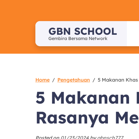
Skip
to
content
GBN SCHOOL
Gembira Bersama Network
Home
Pengetahuan
5 Makanan Khas
5 Makanan 
Rasanya Me
Posted on
01/23/2024
by
gbnsch777