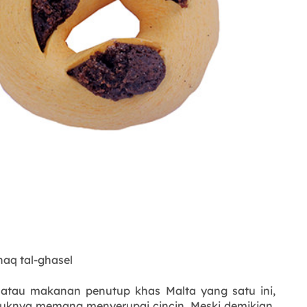
aq tal-ghasel
 atau makanan penutup khas Malta yang satu ini,
tuknya memang menyerupai cincin. Meski demikian,