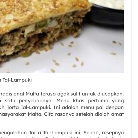
a Tal-Lampuki
radisional Malta terasa agak sulit untuk diucapkan.
lah satu penyebabnya. Menu khas pertama yang
ah Torta Tal-Lampuki. Ini adalah menu pai dengan
asyarakat Malta. Cita rasanya setelah diolah amat
 pengolahan Torta Tal-Lampuki ini. Sebab, resepnya