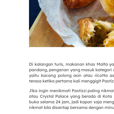
Di kalangan turis, makanan khas Malta ya
pandang, penganan yang masuk kategori cam
yaitu kacang polong asin atau ricotta a
terasa ketika pertama kali menggigit Pastizz
Jika ingin menikmati Pastizzi paling nikma
atau Crystal Palace yang berada di Kota R
buka selama 24 jam, jadi kapan saja meng
nikmat bila disantap bersama dengan minu