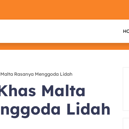
H
 Malta Rasanya Menggoda Lidah
Khas Malta
nggoda Lidah