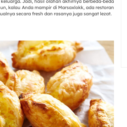
 keluarga. Jadi, hasil olahan akhirnya berbeda-beda
n, kalau Anda mampir di Marsaxlokk, ada restoran
alnya secara fresh dan rasanya juga sangat lezat.