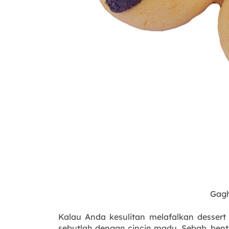
Gagh
Kalau Anda kesulitan melafalkan dessert
sebutlah dengan cincin madu. Sebab, ben