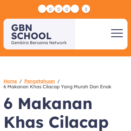
Skip
to
Yelp
Facebook
Twitter
Instagram
Email
content
GBN
SCHOOL
Gembira Bersama Network
Home
Pengetahuan
6 Makanan Khas Cilacap Yang Murah Dan Enak
6 Makanan
Khas Cilacap