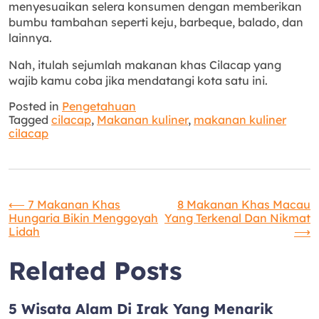
menyesuaikan selera konsumen dengan memberikan
bumbu tambahan seperti keju, barbeque, balado, dan
lainnya.
Nah, itulah sejumlah makanan khas Cilacap yang
wajib kamu coba jika mendatangi kota satu ini.
Posted in
Pengetahuan
Tagged
cilacap
,
Makanan kuliner
,
makanan kuliner
cilacap
Navigasi
⟵
7 Makanan Khas
8 Makanan Khas Macau
Hungaria Bikin Menggoyah
Yang Terkenal Dan Nikmat
Lidah
⟶
pos
Related Posts
5 Wisata Alam Di Irak Yang Menarik