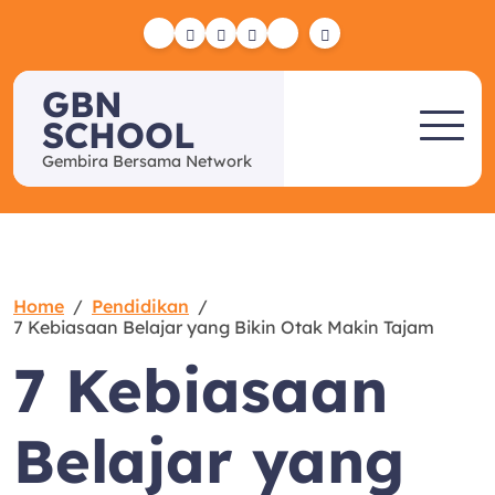
Skip
to
Yelp
Facebook
Twitter
Instagram
Email
content
GBN
SCHOOL
Gembira Bersama Network
Home
Pendidikan
7 Kebiasaan Belajar yang Bikin Otak Makin Tajam
7 Kebiasaan
Belajar yang