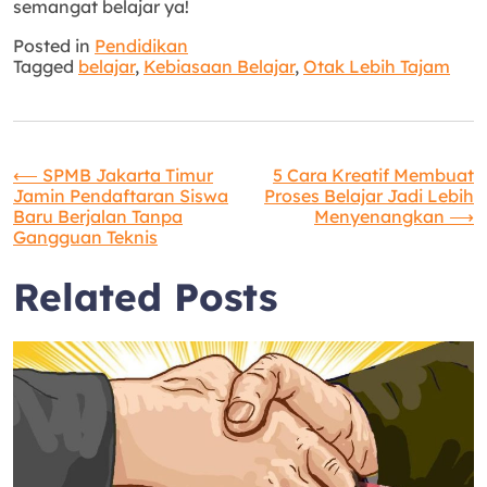
semangat belajar ya!
Posted in
Pendidikan
Tagged
belajar
,
Kebiasaan Belajar
,
Otak Lebih Tajam
Navigasi
⟵
SPMB Jakarta Timur
5 Cara Kreatif Membuat
Jamin Pendaftaran Siswa
Proses Belajar Jadi Lebih
Baru Berjalan Tanpa
Menyenangkan
⟶
pos
Gangguan Teknis
Related Posts