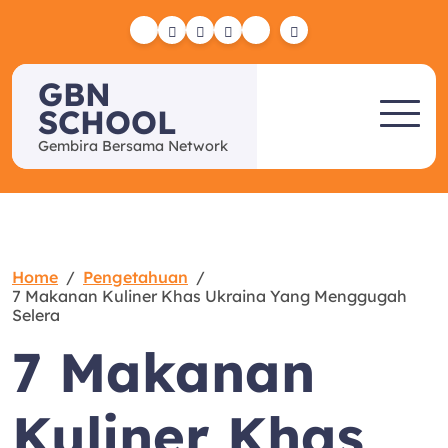
Skip
to
Yelp
Facebook
Twitter
Instagram
Email
content
GBN
SCHOOL
Gembira Bersama Network
Home
Pengetahuan
7 Makanan Kuliner Khas Ukraina Yang Menggugah
Selera
7 Makanan
Kuliner Khas