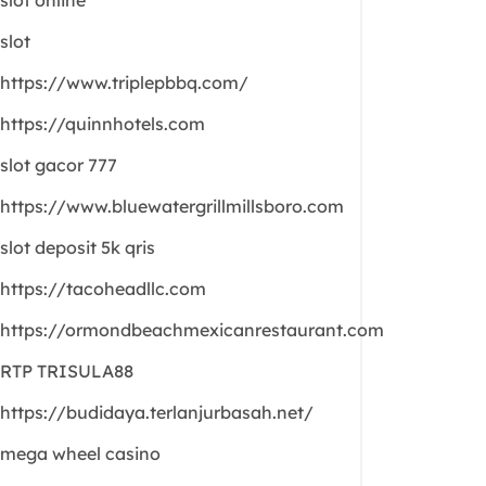
slot online
slot
https://www.triplepbbq.com/
https://quinnhotels.com
slot gacor 777
https://www.bluewatergrillmillsboro.com
slot deposit 5k qris
https://tacoheadllc.com
https://ormondbeachmexicanrestaurant.com
RTP TRISULA88
https://budidaya.terlanjurbasah.net/
mega wheel casino