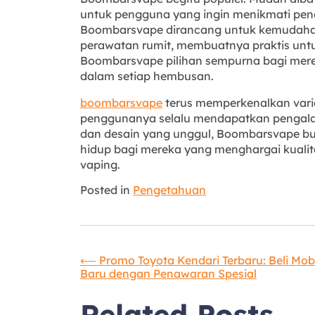
untuk pengguna yang ingin menikmati peng
Boombarsvape dirancang untuk kemudahan
perawatan rumit, membuatnya praktis untu
Boombarsvape pilihan sempurna bagi mer
dalam setiap hembusan.
boombarsvape
terus memperkenalkan vari
penggunanya selalu mendapatkan pengal
dan desain yang unggul, Boombarsvape bu
hidup bagi mereka yang menghargai kualit
vaping.
Posted in
Pengetahuan
Navigasi
⟵
Promo Toyota Kendari Terbaru: Beli Mob
Baru dengan Penawaran Spesial
pos
Related Posts