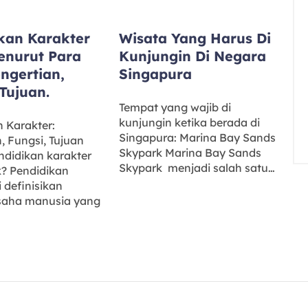
kan Karakter
Wisata Yang Harus Di
enurut Para
Kunjungin Di Negara
engertian,
Singapura
 Tujuan.
Tempat yang wajib di
kunjungin ketika berada di
 Karakter:
Singapura: Marina Bay Sands
, Fungsi, Tujuan
Skypark Marina Bay Sands
ndidikan karakter
Skypark menjadi salah satu…
? Pendidikan
i definisikan
saha manusia yang