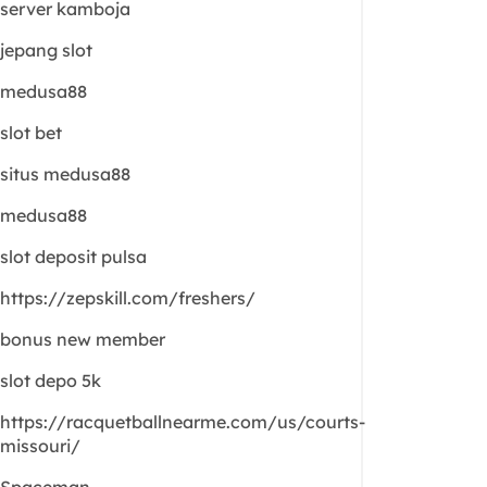
server kamboja
jepang slot
medusa88
slot bet
situs medusa88
medusa88
slot deposit pulsa
https://zepskill.com/freshers/
bonus new member
slot depo 5k
https://racquetballnearme.com/us/courts-
missouri/