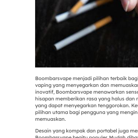
Boombarsvape menjadi pilihan terbaik ba
vaping yang menyegarkan dan memuaskan. 
inovatif, Boombarsvape menawarkan sensas
hisapan memberikan rasa yang halus dan n
yang dapat menyegarkan tenggorokan. K
pilihan utama bagi pengguna yang mengin
memuaskan.
Desain yang kompak dan portabel juga me
Boombarsvape begitu populer. Mudah dib