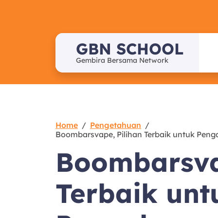
Skip
to
content
GBN SCHOOL
Gembira Bersama Network
Home
Pengetahuan
Boombarsvape, Pilihan Terbaik untuk Pen
Boombarsva
Terbaik unt