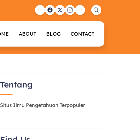
Yelp
Facebook
Twitter
Instagram
Email
OME
ABOUT
BLOG
CONTACT
Tentang
Situs Ilmu Pengetahuan Terpopuler
Find Us