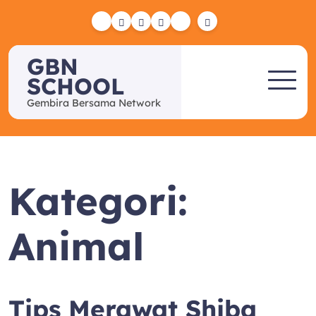
Skip
to
Yelp
Facebook
Twitter
Instagram
Email
content
GBN
SCHOOL
Gembira Bersama Network
Kategori:
Animal
Tips Merawat Shiba