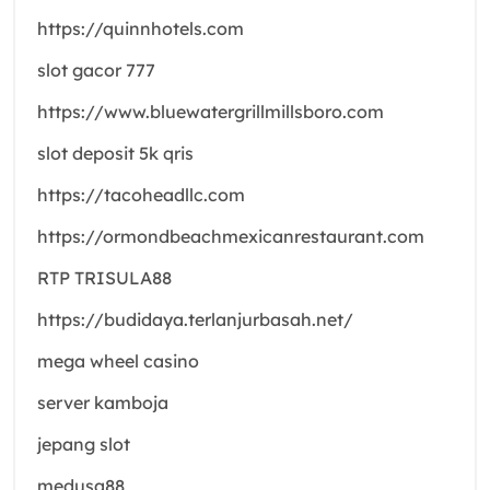
https://quinnhotels.com
slot gacor 777
https://www.bluewatergrillmillsboro.com
slot deposit 5k qris
https://tacoheadllc.com
https://ormondbeachmexicanrestaurant.com
RTP TRISULA88
https://budidaya.terlanjurbasah.net/
mega wheel casino
server kamboja
jepang slot
medusa88