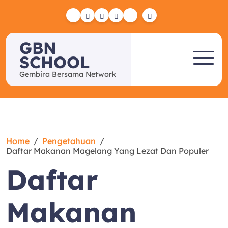
Skip
to
Yelp
Facebook
Twitter
Instagram
Email
content
GBN
SCHOOL
Gembira Bersama Network
Home
Pengetahuan
Daftar Makanan Magelang Yang Lezat Dan Populer
Daftar
Makanan