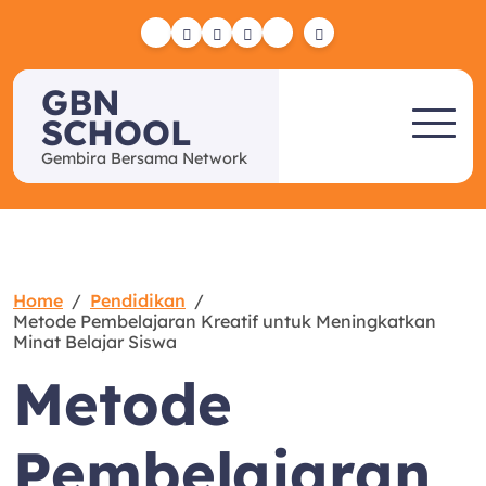
Skip
to
Yelp
Facebook
Twitter
Instagram
Email
content
GBN
SCHOOL
Gembira Bersama Network
Home
Pendidikan
Metode Pembelajaran Kreatif untuk Meningkatkan
Minat Belajar Siswa
Metode
Pembelajaran