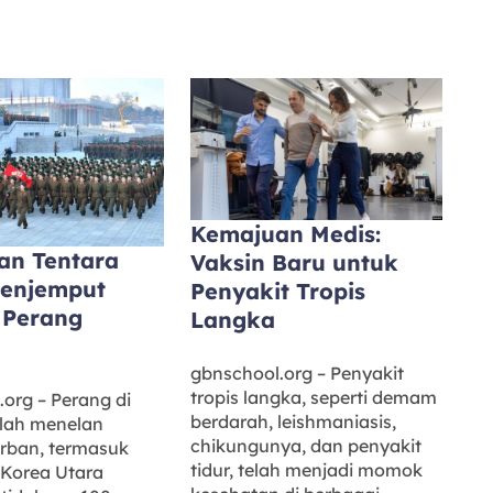
Kemajuan Medis:
an Tentara
Vaksin Baru untuk
Menjemput
Penyakit Tropis
 Perang
Langka
a
gbnschool.org – Penyakit
tropis langka, seperti demam
org – Perang di
berdarah, leishmaniasis,
elah menelan
chikungunya, dan penyakit
rban, termasuk
tidur, telah menjadi momok
 Korea Utara