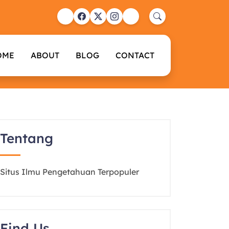
Yelp
Facebook
Twitter
Instagram
Email
OME
ABOUT
BLOG
CONTACT
Tentang
Situs Ilmu Pengetahuan Terpopuler
Find Us