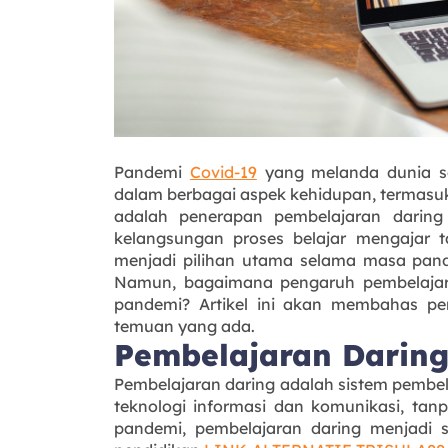
Pandemi
Covid-19
yang melanda dunia s
dalam berbagai aspek kehidupan, termasuk
adalah penerapan pembelajaran daring 
kelangsungan proses belajar mengajar 
menjadi pilihan utama selama masa pande
Namun, bagaimana pengaruh pembelajaran
pandemi? Artikel ini akan membahas pen
temuan yang ada.
Pembelajaran Daring
Pembelajaran daring adalah sistem pembe
teknologi informasi dan komunikasi, tan
pandemi, pembelajaran daring menjadi