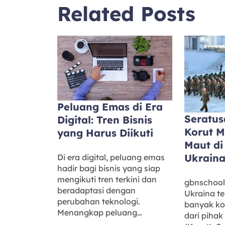
pos
Related Posts
Peluang Emas di Era
Seratus
Digital: Tren Bisnis
Korut 
yang Harus Diikuti
Maut di
Ukrain
Di era digital, peluang emas
hadir bagi bisnis yang siap
mengikuti tren terkini dan
gbnschool.
beradaptasi dengan
Ukraina t
perubahan teknologi.
banyak ko
Menangkap peluang…
dari pihak