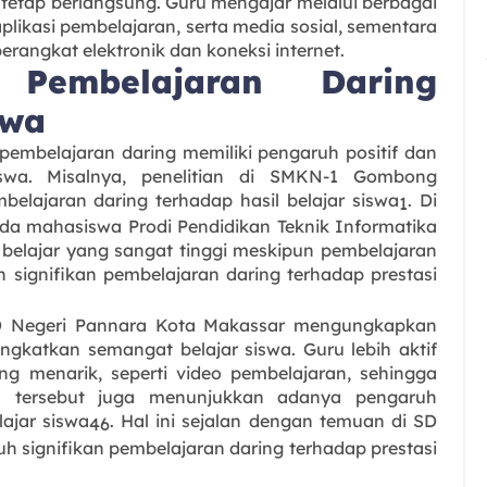
tetap berlangsung. Guru mengajar melalui berbagai
 aplikasi pembelajaran, serta media sosial, sementara
rangkat elektronik dan koneksi internet.
 Pembelajaran Daring
swa
embelajaran daring memiliki pengaruh positif dan
siswa. Misalnya, penelitian di SMKN-1 Gombong
lajaran daring terhadap hasil belajar siswa
.
Di
1
pada mahasiswa Prodi Pendidikan Teknik Informatika
belajar yang sangat tinggi meskipun pembelajaran
 signifikan pembelajaran daring terhadap prestasi
i SD Negeri Pannara Kota Makassar mengungkapkan
katkan semangat belajar siswa. Guru lebih aktif
 menarik, seperti video pembelajaran, sehingga
tian tersebut juga menunjukkan adanya pengaruh
lajar siswa
.
Hal ini sejalan dengan temuan di SD
4
6
 signifikan pembelajaran daring terhadap prestasi