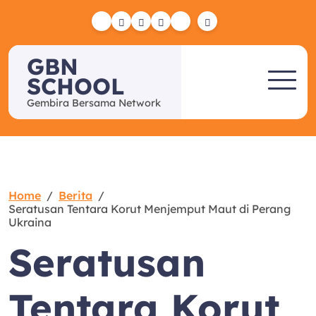
Skip
to
Yelp
Facebook
Twitter
Instagram
Email
content
GBN
SCHOOL
Gembira Bersama Network
Home
Berita
Seratusan Tentara Korut Menjemput Maut di Perang
Ukraina
Seratusan
Tentara Korut