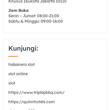
Khusus Ibukota Jakarta 10110
Jam Buka
Senin – Jumat: 08:00-21:00
Sabtu & Minggu: 09:00-16:00
Kunjungi:
habanero slot
slot online
slot
https://www.triplepbbq.com/
https://quinnhotels.com