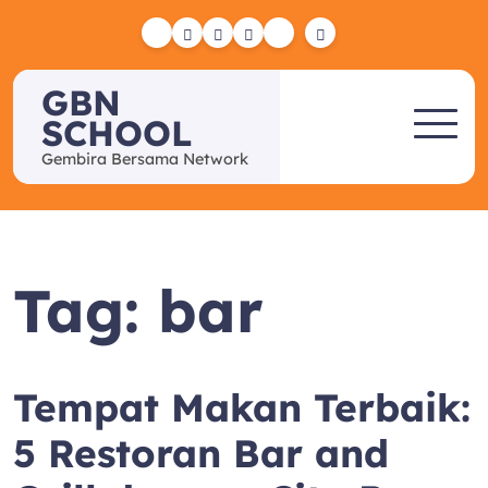
Skip
to
Yelp
Facebook
Twitter
Instagram
Email
content
GBN
SCHOOL
Gembira Bersama Network
Tag:
bar
Tempat Makan Terbaik:
5 Restoran Bar and