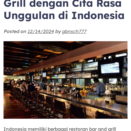
Grill dengan Cita Rasa
Unggulan di Indonesia
Posted on
12/14/2024
by
gbnsch777
Indonesia memiliki berbagai restoran bar and grill