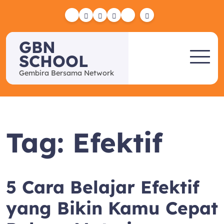
Skip
to
Yelp
Facebook
Twitter
Instagram
Email
content
GBN
SCHOOL
Gembira Bersama Network
Tag:
Efektif
5 Cara Belajar Efektif
yang Bikin Kamu Cepat