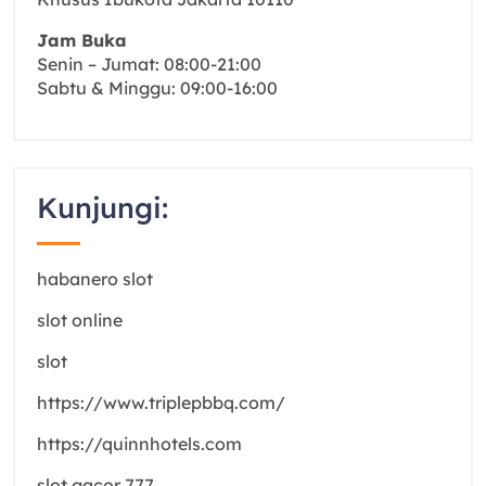
Jam Buka
Senin – Jumat: 08:00-21:00
Sabtu & Minggu: 09:00-16:00
Kunjungi:
habanero slot
slot online
slot
https://www.triplepbbq.com/
https://quinnhotels.com
slot gacor 777