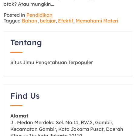
otak? Atau mungkin…
Posted in
Pendidikan
Tagged
Bahan
,
belajar
,
Efektif
,
Memahami Materi
Tentang
Situs Ilmu Pengetahuan Terpopuler
Find Us
Alamat
Jl. Medan Merdeka Sel. No.11, RW.2, Gambir,
Kecamatan Gambir, Kota Jakarta Pusat, Daerah
Khusus Ibukota Jakarta 10110