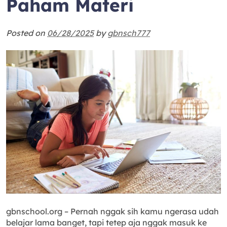
Paham Materi
Posted on
06/28/2025
by
gbnsch777
gbnschool.org – Pernah nggak sih kamu ngerasa udah
belajar lama banget, tapi tetep aja nggak masuk ke