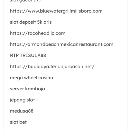
https://www.bluewatergrillmillsboro.com
slot deposit 5k qris
https://tacoheadllc.com
https://ormondbeachmexicanrestaurant.com
RTP TRISULA88
https://budidaya.terlanjurbasah.net/
mega wheel casino
server kamboja
jepang slot
medusa88
slot bet