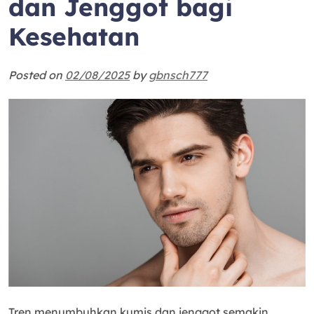
dan Jenggot bagi
Kesehatan
Posted on
02/08/2025
by
gbnsch777
Tren menumbuhkan kumis dan jenggot semakin