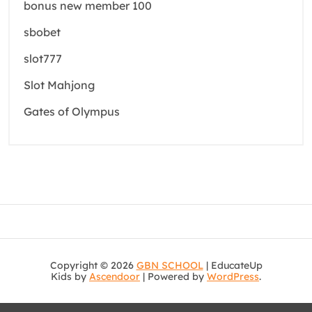
bonus new member 100
sbobet
slot777
Slot Mahjong
Gates of Olympus
Copyright © 2026
GBN SCHOOL
| EducateUp
Kids by
Ascendoor
| Powered by
WordPress
.