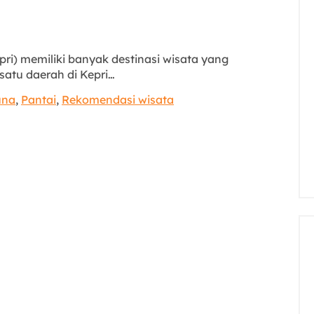
ri) memiliki banyak destinasi wisata yang
atu daerah di Kepri…
una
,
Pantai
,
Rekomendasi wisata