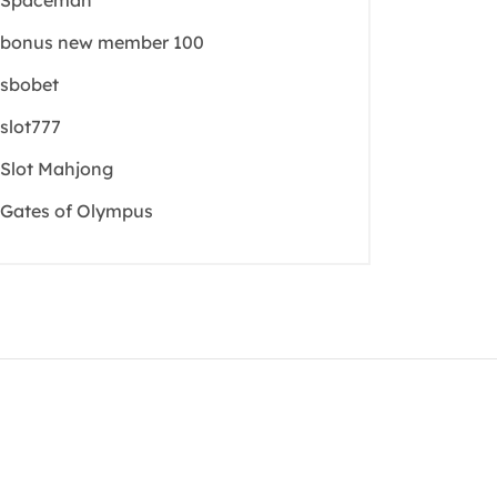
Spaceman
bonus new member 100
sbobet
slot777
Slot Mahjong
Gates of Olympus