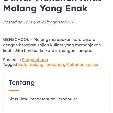
Malang Yang Enak
Posted on
12/19/2023
by
gbnsch777
GBNSCHOOL – Malang merupakan kota wisata
dengan beragam sajian kuliner yang memanjakan
lidah. Jika berlibur ke kota ini, jangan sampai…
Posted in
Pengetahuan
Tagged
Kota malang
,
makanan
,
Makanan kuliner
Tentang
Situs Ilmu Pengetahuan Terpopuler