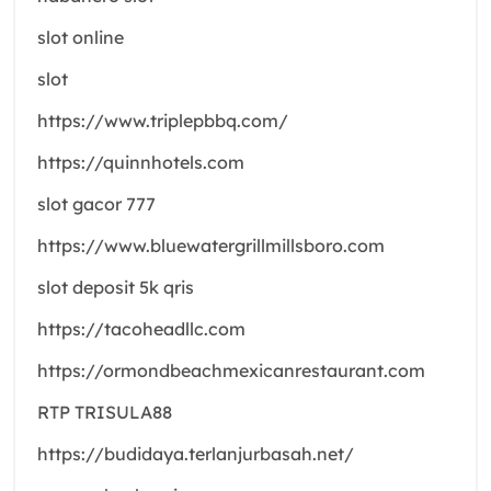
slot online
slot
https://www.triplepbbq.com/
https://quinnhotels.com
slot gacor 777
https://www.bluewatergrillmillsboro.com
slot deposit 5k qris
https://tacoheadllc.com
https://ormondbeachmexicanrestaurant.com
RTP TRISULA88
https://budidaya.terlanjurbasah.net/