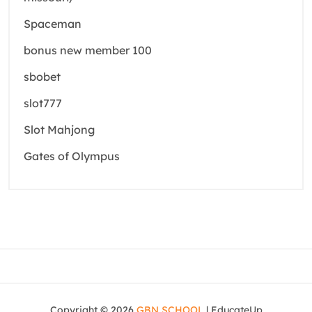
Spaceman
bonus new member 100
sbobet
slot777
Slot Mahjong
Gates of Olympus
Copyright © 2026
GBN SCHOOL
| EducateUp