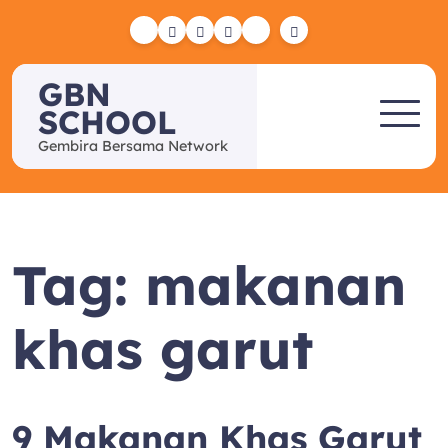
Skip
to
Yelp
Facebook
Twitter
Instagram
Email
content
GBN
SCHOOL
Gembira Bersama Network
Tag:
makanan
khas garut
9 Makanan Khas Garut