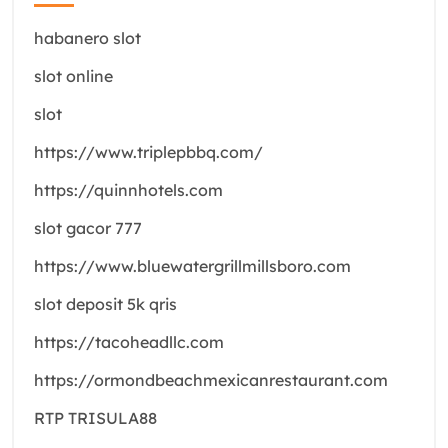
habanero slot
slot online
slot
https://www.triplepbbq.com/
https://quinnhotels.com
slot gacor 777
https://www.bluewatergrillmillsboro.com
slot deposit 5k qris
https://tacoheadllc.com
https://ormondbeachmexicanrestaurant.com
RTP TRISULA88