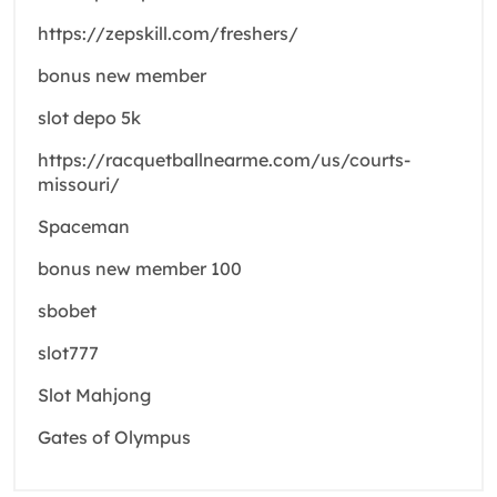
https://zepskill.com/freshers/
bonus new member
slot depo 5k
https://racquetballnearme.com/us/courts-
missouri/
Spaceman
bonus new member 100
sbobet
slot777
Slot Mahjong
Gates of Olympus