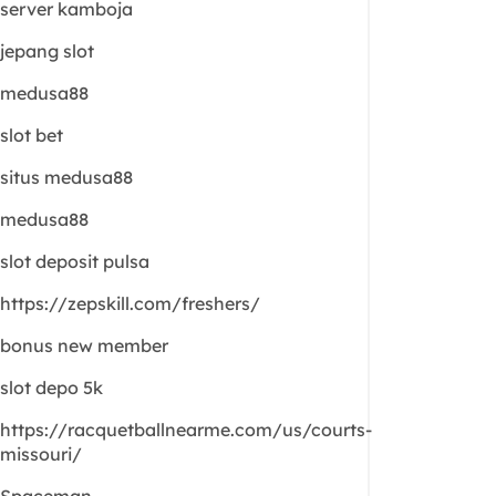
server kamboja
jepang slot
medusa88
slot bet
situs medusa88
medusa88
slot deposit pulsa
https://zepskill.com/freshers/
bonus new member
slot depo 5k
https://racquetballnearme.com/us/courts-
missouri/