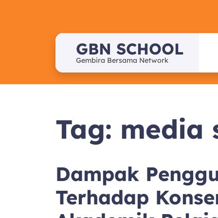
Skip
to
content
GBN SCHOOL
Gembira Bersama Network
Tag:
media 
Dampak Penggun
Terhadap Konsen