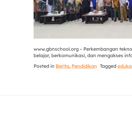
www.gbnschool.org – Perkembangan teknol
belajar, berkomunikasi, dan mengakses in
Posted in
Berita
,
Pendidikan
Tagged
eduka