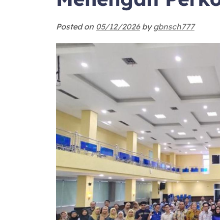
Posted on
05/12/2026
by
gbnsch777