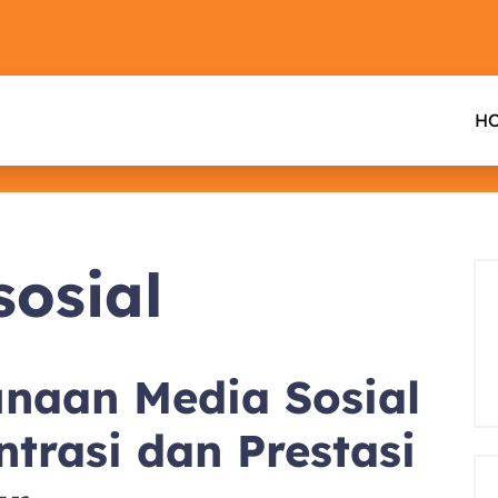
H
sosial
aan Media Sosial
trasi dan Prestasi