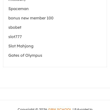
Spaceman
bonus new member 100
sbobet
slot777
Slot Mahjong
Gates of Olympus
Copyright © 2026
GBN SCHOOL
| EducateUp