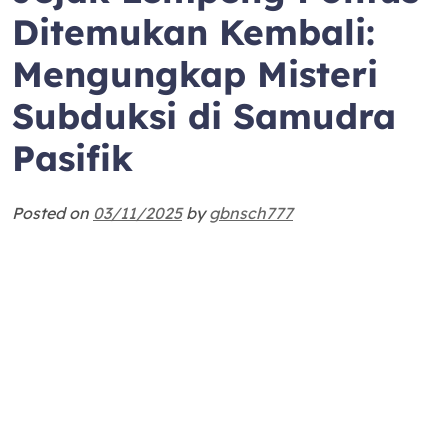
Ditemukan Kembali:
Mengungkap Misteri
Subduksi di Samudra
Pasifik
Posted on
03/11/2025
by
gbnsch777