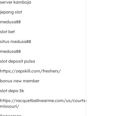
server kamboja
jepang slot
medusa88
slot bet
situs medusa88
medusa88
slot deposit pulsa
https://zepskill.com/freshers/
bonus new member
slot depo 5k
https://racquetballnearme.com/us/courts-
missouri/