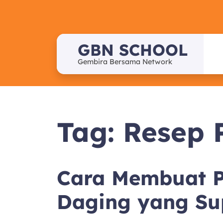
Skip
to
content
GBN SCHOOL
Gembira Bersama Network
Tag:
Resep 
Cara Membuat P
Daging yang Su