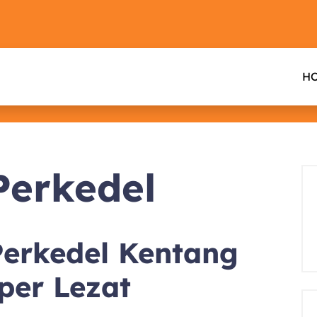
H
Perkedel
erkedel Kentang
per Lezat