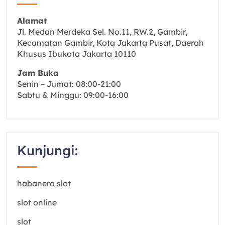
Alamat
Jl. Medan Merdeka Sel. No.11, RW.2, Gambir,
Kecamatan Gambir, Kota Jakarta Pusat, Daerah
Khusus Ibukota Jakarta 10110
Jam Buka
Senin – Jumat: 08:00-21:00
Sabtu & Minggu: 09:00-16:00
Kunjungi:
habanero slot
slot online
slot