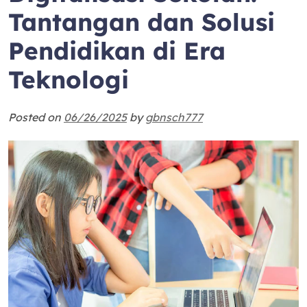
Tantangan dan Solusi
Pendidikan di Era
Teknologi
Posted on
06/26/2025
by
gbnsch777