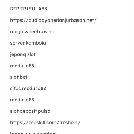
RTP TRISULA88
https://budidaya.terlanjurbasah.net/
mega wheel casino
server kamboja
jepang slot
medusa88
slot bet
situs medusa88
medusa88
slot deposit pulsa
https://zepskill.com/freshers/
bonus new member