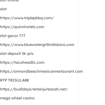
slot online
slot
https://www.triplepbbq.com/
https://quinnhotels.com
slot gacor 777
https://www.bluewatergrillmillsboro.com
slot deposit 5k qris
https://tacoheadllc.com
https://ormondbeachmexicanrestaurant.com
RTP TRISULA88
https://budidaya.terlanjurbasah.net/
mega wheel casino