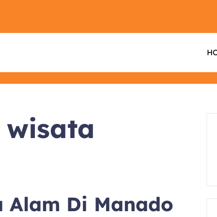
H
 wisata
a Alam Di Manado