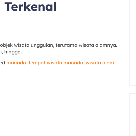
 Terkenal
bjek wisata unggulan, terutama wisata alamnya.
un, hingga…
ged
manado
,
tempat wisata manado
,
wisata alam