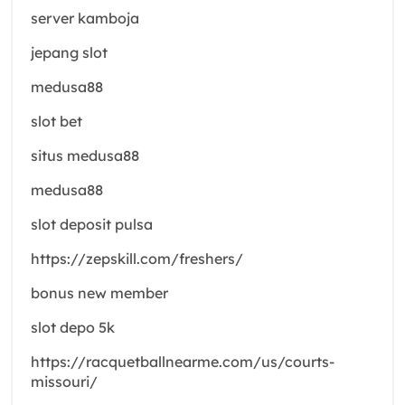
server kamboja
jepang slot
medusa88
slot bet
situs medusa88
medusa88
slot deposit pulsa
https://zepskill.com/freshers/
bonus new member
slot depo 5k
https://racquetballnearme.com/us/courts-
missouri/