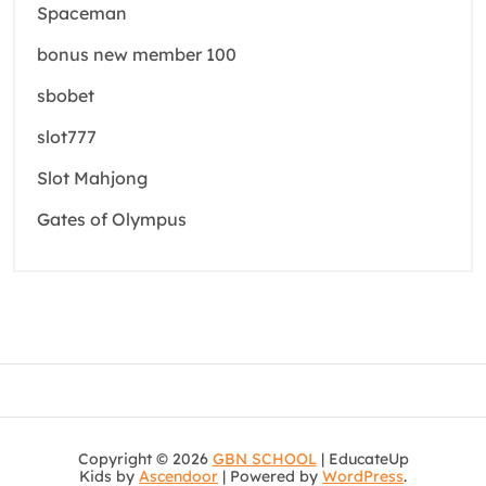
Spaceman
bonus new member 100
sbobet
slot777
Slot Mahjong
Gates of Olympus
Copyright © 2026
GBN SCHOOL
| EducateUp
Kids by
Ascendoor
| Powered by
WordPress
.