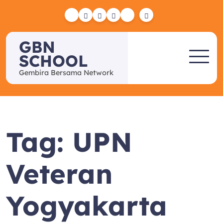
Skip
to
Yelp
Facebook
Twitter
Instagram
Email
content
GBN
SCHOOL
Gembira Bersama Network
Tag:
UPN
Veteran
Yogyakarta