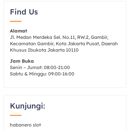
Find Us
Alamat
Jl. Medan Merdeka Sel. No.11, RW.2, Gambir,
Kecamatan Gambir, Kota Jakarta Pusat, Daerah
Khusus Ibukota Jakarta 10110
Jam Buka
Senin – Jumat: 08:00-21:00
Sabtu & Minggu: 09:00-16:00
Kunjungi:
habanero slot