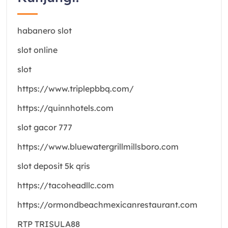
habanero slot
slot online
slot
https://www.triplepbbq.com/
https://quinnhotels.com
slot gacor 777
https://www.bluewatergrillmillsboro.com
slot deposit 5k qris
https://tacoheadllc.com
https://ormondbeachmexicanrestaurant.com
RTP TRISULA88