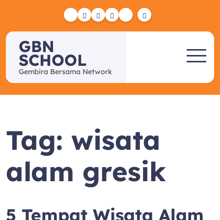
Skip
to
Yelp
Facebook
Twitter
Instagram
Email
content
GBN
SCHOOL
Gembira Bersama Network
Tag:
wisata
alam gresik
5 Tempat Wisata Alam