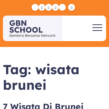
Skip
to
Yelp
Facebook
Twitter
Instagram
Email
content
GBN
SCHOOL
Gembira Bersama Network
Tag:
wisata
brunei
7 Wisata Di Brunei