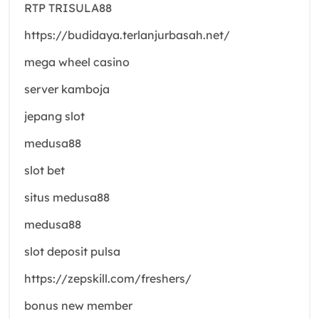
RTP TRISULA88
https://budidaya.terlanjurbasah.net/
mega wheel casino
server kamboja
jepang slot
medusa88
slot bet
situs medusa88
medusa88
slot deposit pulsa
https://zepskill.com/freshers/
bonus new member