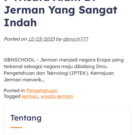
Jerman Yang Sangat
Indah
Posted on
12/23/2023
by
gbnsch777
GBNSCHOOL – Jerman menjadi negara Eropa yang
terkenal sebagai negara maju dibidang Ilmu
Pengetahuan dan Teknologi (IPTEK). Kemajuan
Jerman menarik…
Posted in
Pengetahuan
Tagged
jerman
,
wisata jerman
Tentang