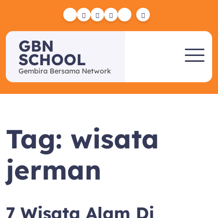
Skip
to
Yelp
Facebook
Twitter
Instagram
Email
content
GBN
SCHOOL
Gembira Bersama Network
Tag:
wisata
jerman
7 Wisata Alam Di