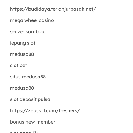
https://budidaya.terlanjurbasah.net/
mega wheel casino
server kamboja
jepang slot
medusa88
slot bet
situs medusa88
medusa88
slot deposit pulsa
https://zepskill.com/freshers/
bonus new member
slot depo 5k