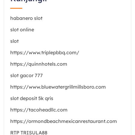
habanero slot
slot online
slot
https://www.triplepbbq.com/
https://quinnhotels.com
slot gacor 777
https://www.bluewatergrillmillsboro.com
slot deposit 5k qris
https://tacoheadllc.com
https://ormondbeachmexicanrestaurant.com
RTP TRISULA88