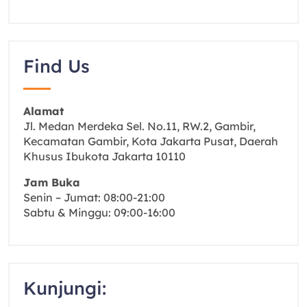
Find Us
Alamat
Jl. Medan Merdeka Sel. No.11, RW.2, Gambir,
Kecamatan Gambir, Kota Jakarta Pusat, Daerah
Khusus Ibukota Jakarta 10110
Jam Buka
Senin – Jumat: 08:00-21:00
Sabtu & Minggu: 09:00-16:00
Kunjungi: