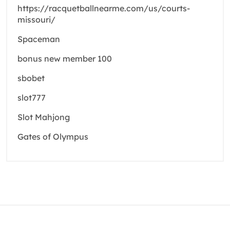
https://racquetballnearme.com/us/courts-
missouri/
Spaceman
bonus new member 100
sbobet
slot777
Slot Mahjong
Gates of Olympus