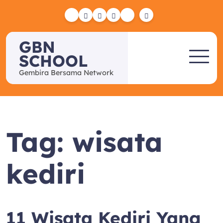
Skip
to
Yelp
Facebook
Twitter
Instagram
Email
content
GBN
SCHOOL
Gembira Bersama Network
Tag:
wisata
kediri
11 Wisata Kediri Yang