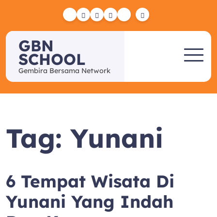
Skip
to
Yelp
Facebook
Twitter
Instagram
Email
content
GBN
SCHOOL
Gembira Bersama Network
Tag:
Yunani
6 Tempat Wisata Di
Yunani Yang Indah