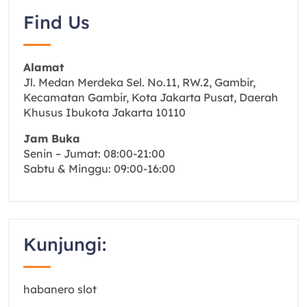
Find Us
Alamat
Jl. Medan Merdeka Sel. No.11, RW.2, Gambir,
Kecamatan Gambir, Kota Jakarta Pusat, Daerah
Khusus Ibukota Jakarta 10110
Jam Buka
Senin – Jumat: 08:00-21:00
Sabtu & Minggu: 09:00-16:00
Kunjungi:
habanero slot