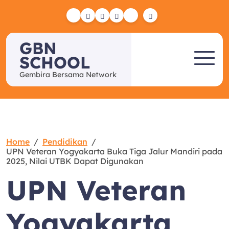
Skip
to
Yelp
Facebook
Twitter
Instagram
Email
content
GBN
SCHOOL
Gembira Bersama Network
Home
Pendidikan
UPN Veteran Yogyakarta Buka Tiga Jalur Mandiri pada
2025, Nilai UTBK Dapat Digunakan
UPN Veteran
Yogyakarta