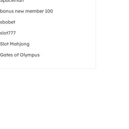
Spaceman
bonus new member 100
sbobet
slot777
Slot Mahjong
Gates of Olympus