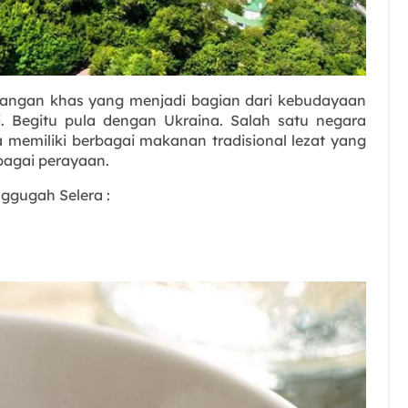
idangan khas yang menjadi bagian dari kebudayaan
i. Begitu pula dengan Ukraina. Salah satu negara
a memiliki berbagai makanan tradisional lezat yang
bagai perayaan.
ggugah Selera :