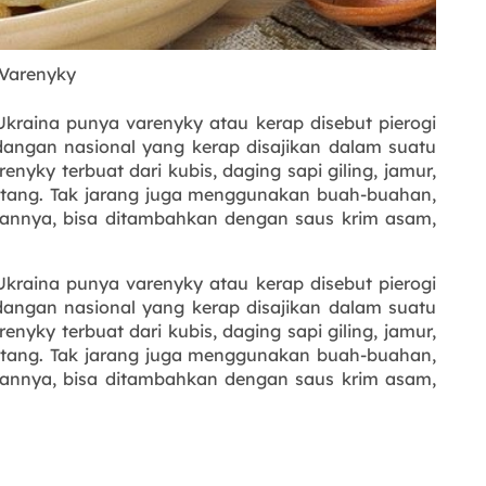
Varenyky
raina punya varenyky atau kerap disebut pierogi
dangan nasional yang kerap disajikan dalam suatu
nyky terbuat dari kubis, daging sapi giling, jamur,
kentang. Tak jarang juga menggunakan buah-buahan,
ajiannya, bisa ditambahkan dengan saus krim asam,
raina punya varenyky atau kerap disebut pierogi
dangan nasional yang kerap disajikan dalam suatu
nyky terbuat dari kubis, daging sapi giling, jamur,
kentang. Tak jarang juga menggunakan buah-buahan,
ajiannya, bisa ditambahkan dengan saus krim asam,