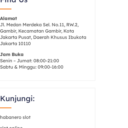
Alamat
Jl. Medan Merdeka Sel. No.11, RW.2,
Gambir, Kecamatan Gambir, Kota
Jakarta Pusat, Daerah Khusus Ibukota
Jakarta 10110
Jam Buka
Senin – Jumat: 08:00-21:00
Sabtu & Minggu: 09:00-16:00
Kunjungi:
habanero slot