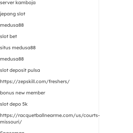
server kamboja
jepang slot
medusa88
slot bet
situs medusa88
medusa88
slot deposit pulsa
https://zepskill.com/freshers/
bonus new member
slot depo 5k
https://racquetballnearme.com/us/courts-
missouri/