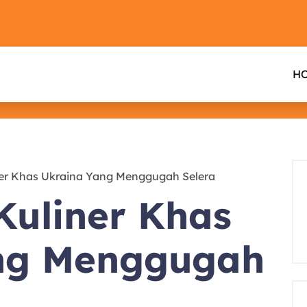
H
er Khas Ukraina Yang Menggugah Selera
Kuliner Khas
ng Menggugah