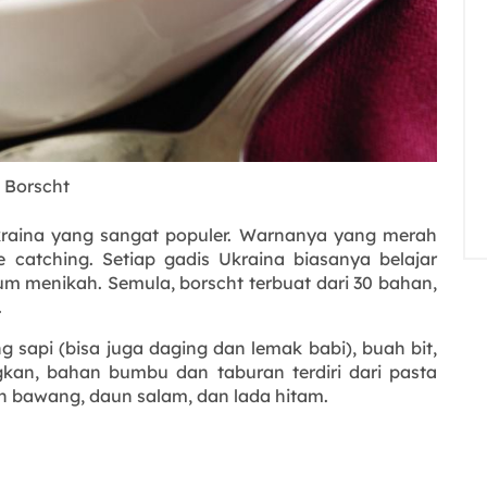
Borscht
raina yang sangat populer. Warnanya yang merah
catching. Setiap gadis Ukraina biasanya belajar
um menikah. Semula, borscht terbuat dari 30 bahan,
.
 sapi (bisa juga daging dan lemak babi), buah bit,
ngkan, bahan bumbu dan taburan terdiri dari pasta
aun bawang, daun salam, dan lada hitam.