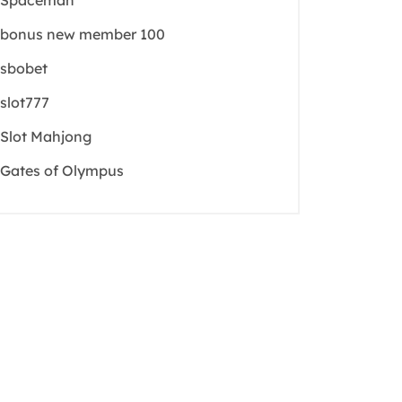
Spaceman
bonus new member 100
sbobet
slot777
Slot Mahjong
Gates of Olympus