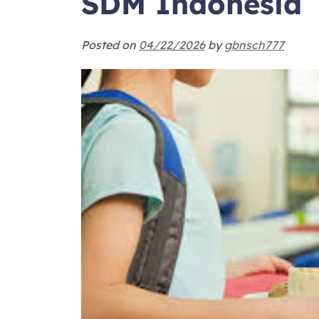
SDM Indonesia
Posted on
04/22/2026
by
gbnsch777