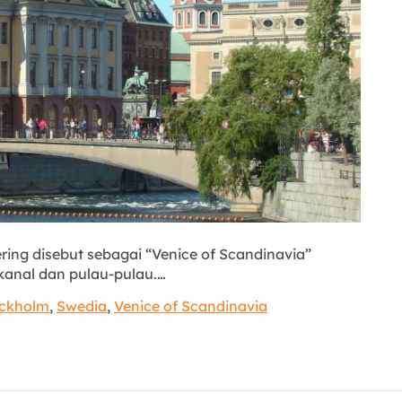
ring disebut sebagai “Venice of Scandinavia”
kanal dan pulau-pulau.…
ckholm
,
Swedia
,
Venice of Scandinavia