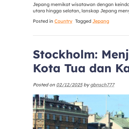
Jepang memikat wisatawan dengan keinda
utara hingga selatan, lanskap Jepang 
Posted in
Country
Tagged
Jepang
Stockholm: Menj
Kota Tua dan K
Posted on
02/12/2025
by
gbnsch777