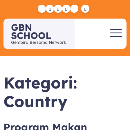
Skip
to
Yelp
Facebook
Twitter
Instagram
Email
content
GBN
SCHOOL
Gembira Bersama Network
Kategori:
Country
Program Makan