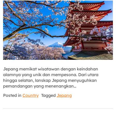
Jepang memikat wisatawan dengan keindahan
alamnya yang unik dan mempesona. Dari utara
hingga selatan, lanskap Jepang menyuguhkan
pemandangan yang menenangkan…
Posted in
Country
Tagged
Jepang