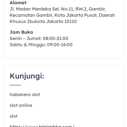
Alamat
Jl. Medan Merdeka Sel. No.11, RW.2, Gambir,
Kecamatan Gambir, Kota Jakarta Pusat, Daerah
Khusus Ibukota Jakarta 10110
Jam Buka
Senin – Jumat: 08:00-21:00
Sabtu & Minggu: 09:00-16:00
Kunjungi:
habanero slot
slot online
slot
https://www.triplepbbq.com/