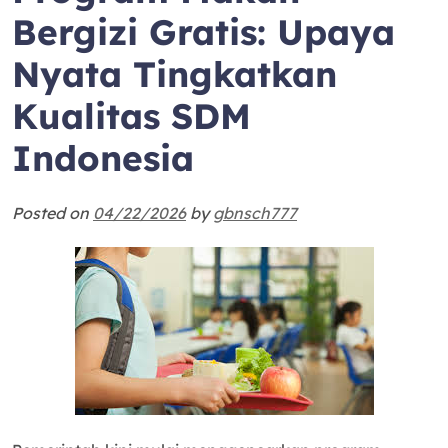
Bergizi Gratis: Upaya
Nyata Tingkatkan
Kualitas SDM
Indonesia
Posted on
04/22/2026
by
gbnsch777