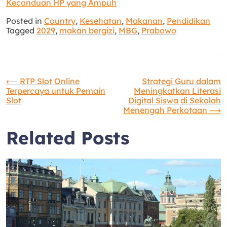
Kecanduan HP yang Ampuh
Posted in
Country
,
Kesehatan
,
Makanan
,
Pendidikan
Tagged
2029
,
makan bergizi
,
MBG
,
Prabowo
Navigasi
⟵
RTP Slot Online
Strategi Guru dalam
Terpercaya untuk Pemain
Meningkatkan Literasi
Slot
Digital Siswa di Sekolah
pos
Menengah Perkotaan
⟶
Related Posts