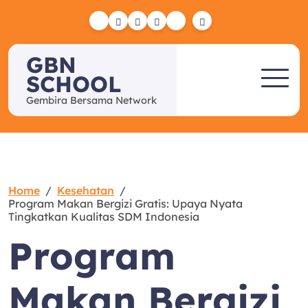
Skip
to
Yelp
Facebook
Twitter
Instagram
Email
content
GBN
SCHOOL
Gembira Bersama Network
Home
Kesehatan
Program Makan Bergizi Gratis: Upaya Nyata
Tingkatkan Kualitas SDM Indonesia
Program
Makan Bergizi