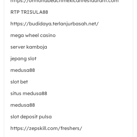
https://ormondbeachmexicanrestaurant.com
RTP TRISULA88
https://budidaya.terlanjurbasah.net/
mega wheel casino
server kamboja
jepang slot
medusa88
slot bet
situs medusa88
medusa88
slot deposit pulsa
https://zepskill.com/freshers/