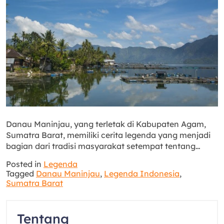
Danau Maninjau, yang terletak di Kabupaten Agam,
Sumatra Barat, memiliki cerita legenda yang menjadi
bagian dari tradisi masyarakat setempat tentang…
Posted in
Legenda
Tagged
Danau Maninjau
,
Legenda Indonesia
,
Sumatra Barat
Tentang