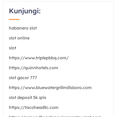
Kunjungi:
habanero slot
slot online
slot
https://www.triplepbbq.com/
https://quinnhotels.com
slot gacor 777
https://www.bluewatergrillmillsboro.com
slot deposit 5k qris
https://tacoheadllc.com