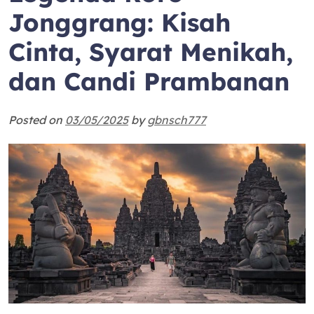
Jonggrang: Kisah
Cinta, Syarat Menikah,
dan Candi Prambanan
Posted on
03/05/2025
by
gbnsch777