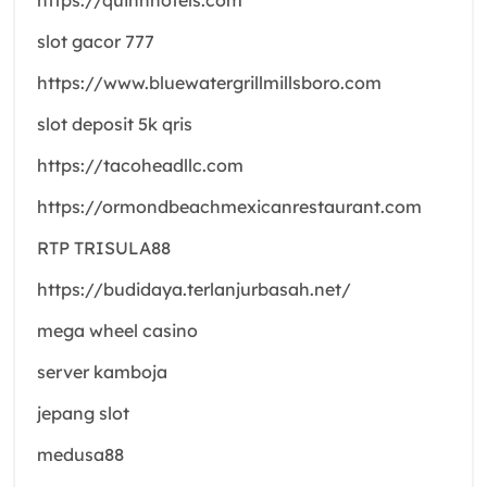
slot gacor 777
https://www.bluewatergrillmillsboro.com
slot deposit 5k qris
https://tacoheadllc.com
https://ormondbeachmexicanrestaurant.com
RTP TRISULA88
https://budidaya.terlanjurbasah.net/
mega wheel casino
server kamboja
jepang slot
medusa88