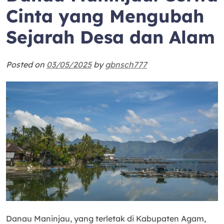
Cinta yang Mengubah
Sejarah Desa dan Alam
Posted on
03/05/2025
by
gbnsch777
Danau Maninjau, yang terletak di Kabupaten Agam,