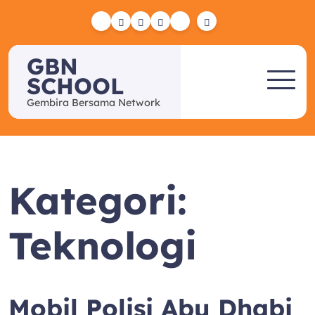
Skip
to
Yelp
Facebook
Twitter
Instagram
Email
content
GBN
SCHOOL
Gembira Bersama Network
Kategori:
Teknologi
Mobil Polisi Abu Dhabi