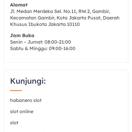
Alamat
Jl. Medan Merdeka Sel. No.11, RW.2, Gambir,
Kecamatan Gambir, Kota Jakarta Pusat, Daerah
Khusus Ibukota Jakarta 10110
Jam Buka
Senin – Jumat: 08:00-21:00
Sabtu & Minggu: 09:00-16:00
Kunjungi:
habanero slot
slot online
slot