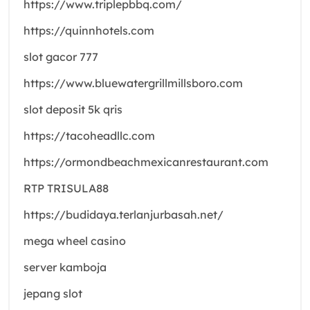
https://www.triplepbbq.com/
https://quinnhotels.com
slot gacor 777
https://www.bluewatergrillmillsboro.com
slot deposit 5k qris
https://tacoheadllc.com
https://ormondbeachmexicanrestaurant.com
RTP TRISULA88
https://budidaya.terlanjurbasah.net/
mega wheel casino
server kamboja
jepang slot