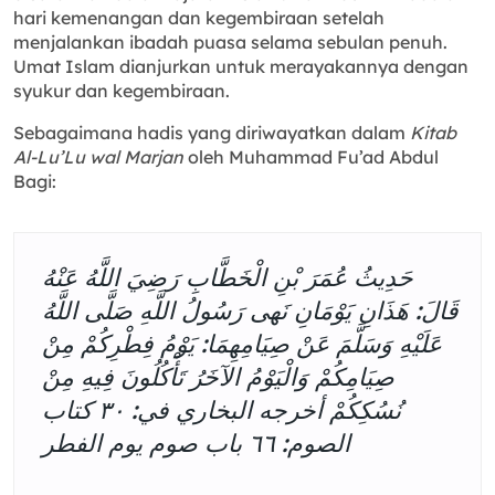
hari kemenangan dan kegembiraan setelah
menjalankan ibadah puasa selama sebulan penuh.
Umat Islam dianjurkan untuk merayakannya dengan
syukur dan kegembiraan.
Sebagaimana hadis yang diriwayatkan dalam
Kitab
Al-Lu’Lu wal Marjan
oleh Muhammad Fu’ad Abdul
Bagi:
حَدِيثُ عُمَرَ بْنِ الْخَطَّابِ رَضِيَ اللَّهُ عَنْهُ
قَالَ: هَذَانِ يَوْمَانِ نَهى رَسُولُ اللَّهِ صَلَّى اللَّهُ
عَلَيْهِ وَسَلَّمَ عَنْ صِيَامِهِمَا: يَوْمُ فِطْرِكُمْ مِنْ
صِيَامِكُمْ وَالْيَوْمُ الآخَرُ تَأْكُلُونَ فِيهِ مِنْ
نُسُكِكُمْ أخرجه البخاري في: ۳۰ كتاب
الصوم: ٦٦ باب صوم يوم الفطر