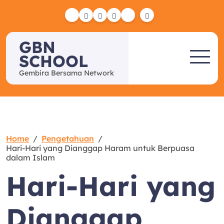
Skip
to
Yelp
Facebook
Twitter
Instagram
Email
content
GBN
SCHOOL
Gembira Bersama Network
Home
Pengetahuan
Hari-Hari yang Dianggap Haram untuk Berpuasa
dalam Islam
Hari-Hari yang
Dianggap