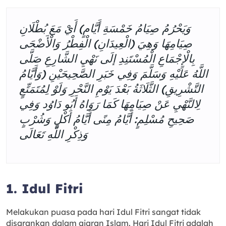
وَيَحْرُمُ صِيَامُ خَمْسَةِ أَيَّامٍ) أَيْ مَعَ بُطْلَانِ
صِيَامِهَا وَهِيَ (الْعِيدَانِ) الْفِطْرُ وَالْأَضْحَى
بِالْإِجْمَاعِ الْمُسْتَنِدِ إلَى نَهْيِ الشَّارِعِ صَلَّى
اللَّهُ عَلَيْهِ وَسَلَّمَ وَفِي خَبَرِ الصَّحِيحَيْنِ (وَأَيَّامُ
التَّشْرِيقِ) الثَّلَاثَةُ بَعْدَ يَوْمِ النَّحْرِ وَلَوْ لِمُتَمَتِّعٍ
لِالنَّهْيِ عَنْ صِيَامِهَا كَمَا رَوَاهُ أَبُو دَاوُد وَفِي
صَحِيحِ مُسْلِمٍ: أَيَّامُ مِنًى أَيَّامُ أَكْلٍ وَشُرْبٍ
وَذِكْرِ اللَّهِ تَعَالَى
1. Idul Fitri
Melakukan puasa pada hari Idul Fitri sangat tidak
disarankan dalam ajaran Islam. Hari Idul Fitri adalah