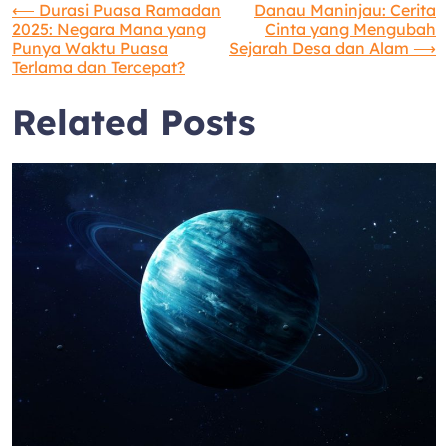
Navigasi
⟵
Durasi Puasa Ramadan
Danau Maninjau: Cerita
2025: Negara Mana yang
Cinta yang Mengubah
Punya Waktu Puasa
Sejarah Desa dan Alam
⟶
pos
Terlama dan Tercepat?
Related Posts