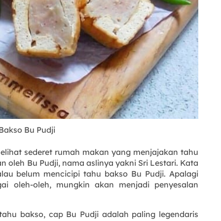
Bakso Bu Pudji
elihat sederet rumah makan yang menjajakan tahu
n oleh Bu Pudji, nama aslinya yakni Sri Lestari. Kata
lau belum mencicipi tahu bakso Bu Pudji. Apalagi
i oleh-oleh, mungkin akan menjadi penyesalan
tahu bakso, cap Bu Pudji adalah paling legendaris