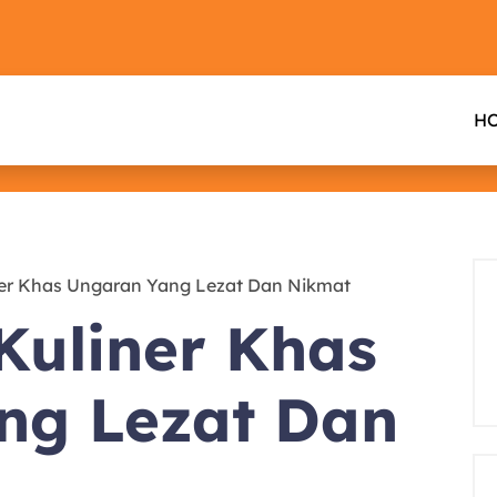
H
er Khas Ungaran Yang Lezat Dan Nikmat
Kuliner Khas
ng Lezat Dan