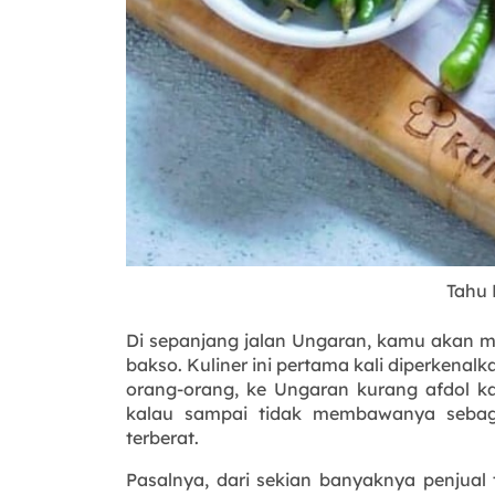
Tahu 
Di sepanjang jalan Ungaran, kamu akan m
bakso. Kuliner ini pertama kali diperkenalka
orang-orang, ke Ungaran kurang afdol ka
kalau sampai tidak membawanya sebaga
terberat.
Pasalnya, dari sekian banyaknya penjual 