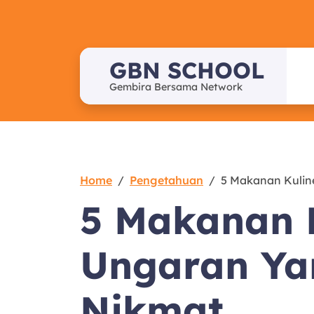
Skip
to
content
GBN SCHOOL
Gembira Bersama Network
Home
Pengetahuan
5 Makanan Kulin
5 Makanan 
Ungaran Ya
Nikmat