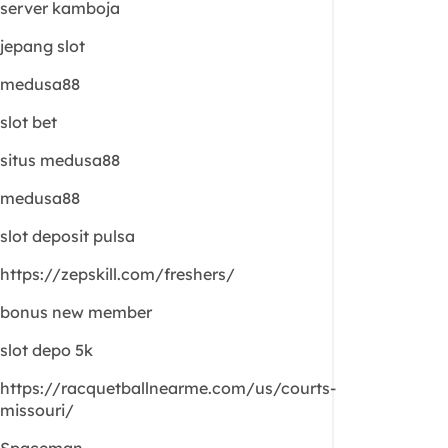
server kamboja
jepang slot
medusa88
slot bet
situs medusa88
medusa88
slot deposit pulsa
https://zepskill.com/freshers/
bonus new member
slot depo 5k
https://racquetballnearme.com/us/courts-
missouri/