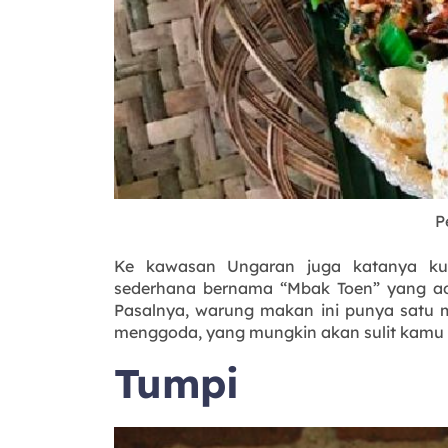
P
Ke kawasan Ungaran juga katanya ku
sederhana bernama “Mbak Toen” yang ada
Pasalnya, warung makan ini punya satu m
menggoda, yang mungkin akan sulit kamu 
Tumpi