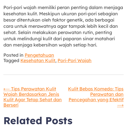
Pori-pori wajah memiliki peran penting dalam menjaga
kesehatan kulit. Meskipun ukuran pori-pori sebagian
besar ditentukan oleh faktor genetik, ada berbagai
cara untuk merawatnya agar tampak lebih kecil dan
sehat. Selain melakukan perawatan rutin, penting
untuk melindungi kulit dari paparan sinar matahari
dan menjaga kebersihan wajah setiap hari.
Posted in
Pengetahuan
Tagged
Kesehatan Kulit
,
Pori-Pori Wajah
Navigasi
⟵
Tips Perawatan Kulit
Kulit Bebas Komedo: Tips
Wajah Berdasarkan Jenis
Perawatan dan
Kulit Agar Tetap Sehat dan
Pencegahan yang Efektif
pos
Berseri
⟶
Related Posts