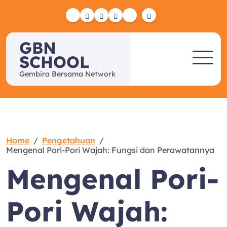
Skip
to
Yelp
Facebook
Twitter
Instagram
Email
content
GBN
SCHOOL
Gembira Bersama Network
Home
Pengetahuan
Mengenal Pori-Pori Wajah: Fungsi dan Perawatannya
Mengenal Pori-
Pori Wajah: