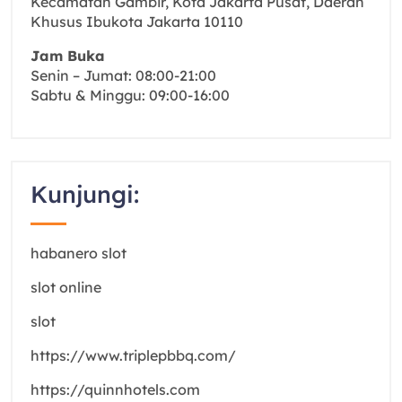
Kecamatan Gambir, Kota Jakarta Pusat, Daerah
Khusus Ibukota Jakarta 10110
Jam Buka
Senin – Jumat: 08:00-21:00
Sabtu & Minggu: 09:00-16:00
Kunjungi:
habanero slot
slot online
slot
https://www.triplepbbq.com/
https://quinnhotels.com