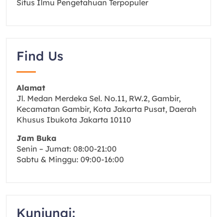
Situs Ilmu Pengetahuan Terpopuler
Find Us
Alamat
Jl. Medan Merdeka Sel. No.11, RW.2, Gambir,
Kecamatan Gambir, Kota Jakarta Pusat, Daerah
Khusus Ibukota Jakarta 10110
Jam Buka
Senin – Jumat: 08:00-21:00
Sabtu & Minggu: 09:00-16:00
Kunjungi: