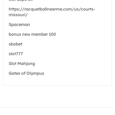
https://racquetballnearme.com/us/courts-
missouri/
Spaceman
bonus new member 100
sbobet
slot777
Slot Mahjong
Gates of Olympus