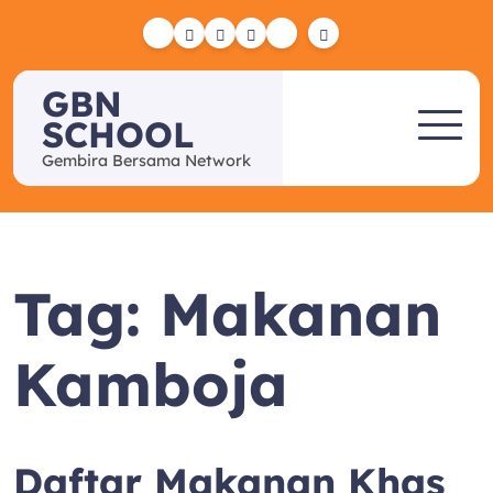
Skip
to
Yelp
Facebook
Twitter
Instagram
Email
content
GBN
SCHOOL
Gembira Bersama Network
Tag:
Makanan
Kamboja
Daftar Makanan Khas