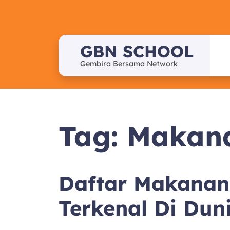
Skip
to
content
GBN SCHOOL
Gembira Bersama Network
Tag:
Makana
Daftar Makanan
Terkenal Di Dun