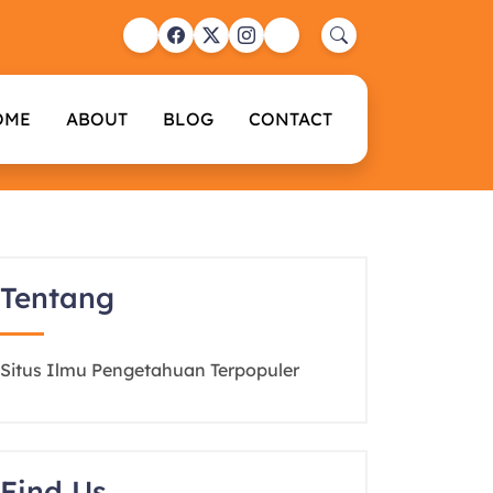
Yelp
Facebook
Twitter
Instagram
Email
OME
ABOUT
BLOG
CONTACT
Tentang
Situs Ilmu Pengetahuan Terpopuler
Find Us