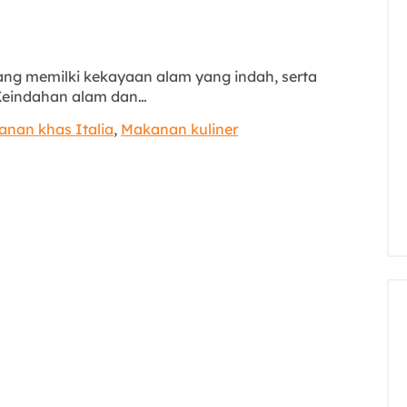
g memilki kekayaan alam yang indah, serta
. Keindahan alam dan…
nan khas Italia
,
Makanan kuliner