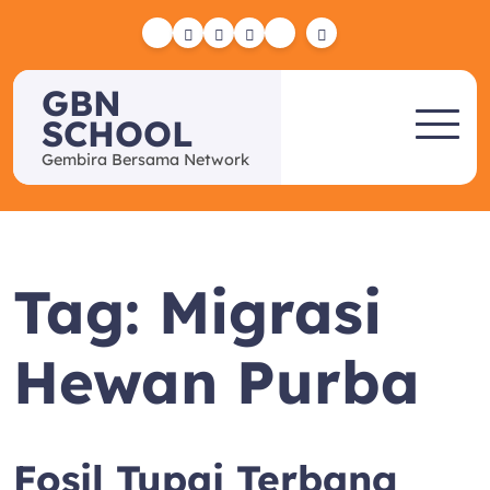
Skip
to
Yelp
Facebook
Twitter
Instagram
Email
content
GBN
SCHOOL
Gembira Bersama Network
Tag:
Migrasi
Hewan Purba
Fosil Tupai Terbang