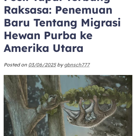
Raksasa: Penemuan
Baru Tentang Migrasi
Hewan Purba ke
Amerika Utara
Posted on
03/06/2025
by
gbnsch777