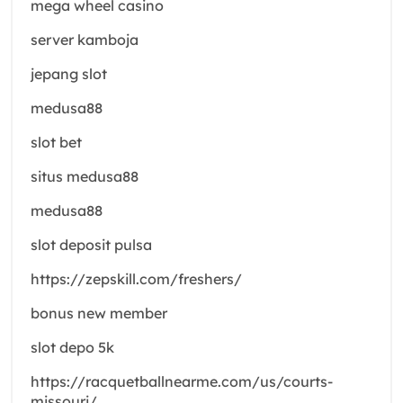
mega wheel casino
server kamboja
jepang slot
medusa88
slot bet
situs medusa88
medusa88
slot deposit pulsa
https://zepskill.com/freshers/
bonus new member
slot depo 5k
https://racquetballnearme.com/us/courts-
missouri/