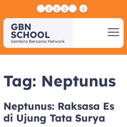
Skip
to
Yelp
Facebook
Twitter
Instagram
Email
content
GBN
SCHOOL
Gembira Bersama Network
Tag:
Neptunus
Neptunus: Raksasa Es
di Ujung Tata Surya