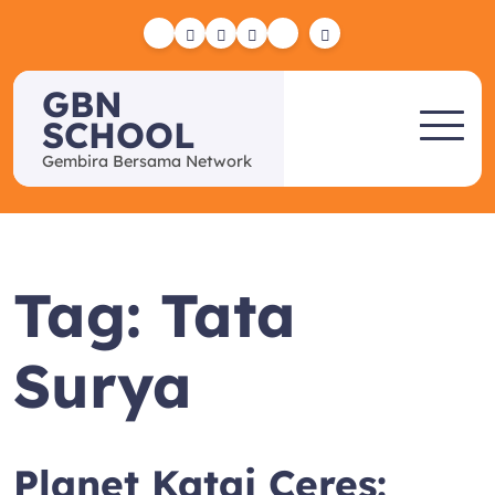
Skip
to
Yelp
Facebook
Twitter
Instagram
Email
content
GBN
SCHOOL
Gembira Bersama Network
Tag:
Tata
Surya
Planet Katai Ceres: