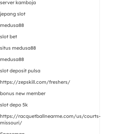
server kamboja
jepang slot
medusa88
slot bet
situs medusa88
medusa88
slot deposit pulsa
https://zepskill.com/freshers/
bonus new member
slot depo 5k
https://racquetballnearme.com/us/courts-
missouri/