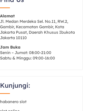
Alamat
Jl. Medan Merdeka Sel. No.11, RW.2,
Gambir, Kecamatan Gambir, Kota
Jakarta Pusat, Daerah Khusus Ibukota
Jakarta 10110
Jam Buka
Senin – Jumat: 08:00-21:00
Sabtu & Minggu: 09:00-16:00
Kunjungi:
habanero slot